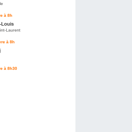
le
e à 8h
-Louis
int-Laurent
re à 8h
j
e à 8h30