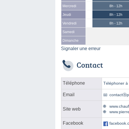
Mercredi
8h - 12h
Jeudi
8h - 12h
Vendredi
8h - 12h
Samedi
Dimanche
Signaler une erreur
Contact
Téléphone
Téléphoner à l
Email
contactⓐp
www.chauff
Site web
www.pierr
Facebook
facebook.