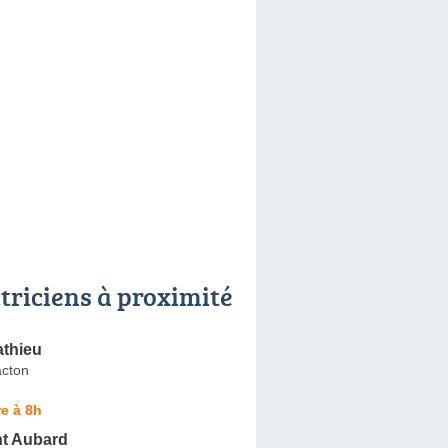
ctriciens à proximité
thieu
cton
e à 8h
nt Aubard