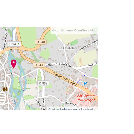
© contributeurs OpenStreetMap
Corriger l’adresse ou la localisation