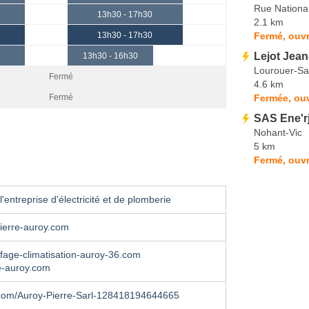
Rue Nationa
13h30 - 17h30
2.1 km
Fermé, ouvr
13h30 - 17h30
Lejot Jean
13h30 - 16h30
Lourouer-Sa
Fermé
4.6 km
Fermée, ouv
Fermé
SAS Ene'r
Nohant-Vic
5 km
Fermé, ouvr
'entreprise d'électricité et de plomberie
ierre-auroy.com
age-climatisation-auroy-36.com
e-auroy.com
com/Auroy-Pierre-Sarl-128418194644665