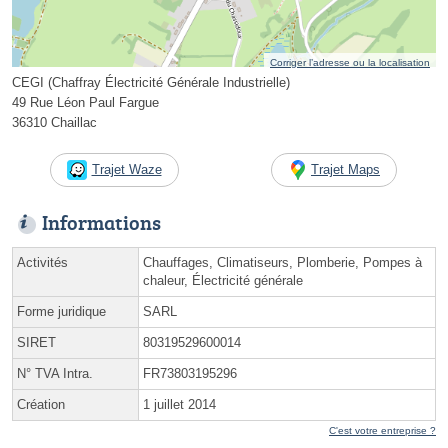
Corriger l’adresse ou la localisation
CEGI (Chaffray Électricité Générale Industrielle)
49 Rue Léon Paul Fargue
36310 Chaillac
Trajet Waze
Trajet Maps
Informations
Activités
Chauffages, Climatiseurs, Plomberie, Pompes à
chaleur, Électricité générale
Forme juridique
SARL
SIRET
80319529600014
N° TVA Intra.
FR73803195296
Création
1 juillet 2014
C'est votre entreprise ?