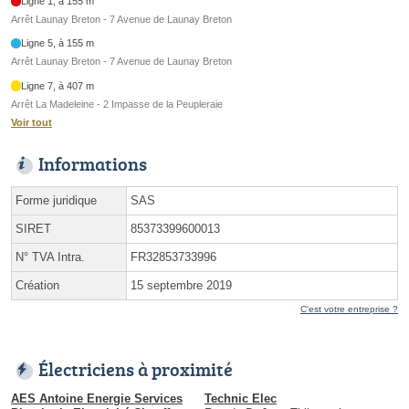
Ligne 1, à 155 m
Arrêt Launay Breton - 7 Avenue de Launay Breton
Ligne 5, à 155 m
Arrêt Launay Breton - 7 Avenue de Launay Breton
Ligne 7, à 407 m
Arrêt La Madeleine - 2 Impasse de la Peupleraie
Voir tout
Informations
Forme juridique
SAS
SIRET
85373399600013
N° TVA Intra.
FR32853733996
Création
15 septembre 2019
C'est votre entreprise ?
Électriciens à proximité
AES Antoine Energie Services
Technic Elec