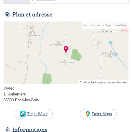
Plan et adresse
© contributeurs OpenStreetMap
Corriger l’adresse ou la localisation
Wytec
1 l'Aubertière
35500 Pocé-les-Bois
Trajet Waze
Trajet Maps
Informations