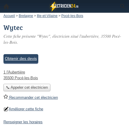
Accueil
>
Bretagne
>
Ille-et-Vilaine
>
Pocé-les-Bois
Wytec
Cette fiche présente "Wytec", électricien situé
l'aubertière
, 35500 Pocé-
les-Bois.
Obtenir des devis
1 l'Aubertière
35500 Pocé-les-Bois
📞 Appeler cet électricien
Recommander cet électricien
Améliorer cette fiche
Renseigner les horaires