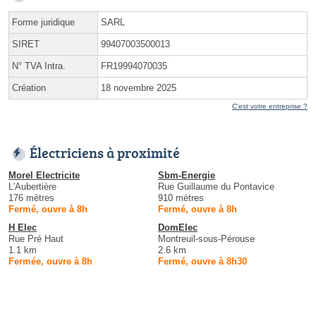
Forme juridique
SARL
SIRET
99407003500013
N° TVA Intra.
FR19994070035
Création
18 novembre 2025
C'est votre entreprise ?
Électriciens à proximité
Morel Electricite
Sbm-Energie
L'Aubertière
Rue Guillaume du Pontavice
176 mètres
910 mètres
Fermé, ouvre à 8h
Fermé, ouvre à 8h
H Elec
DomElec
Rue Pré Haut
Montreuil-sous-Pérouse
1.1 km
2.6 km
Fermée, ouvre à 8h
Fermé, ouvre à 8h30