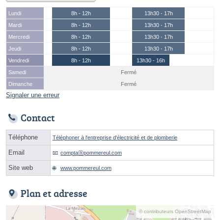
Lundi
8h - 12h
13h30 - 17h
Mardi
8h - 12h
13h30 - 17h
Mercredi
8h - 12h
13h30 - 17h
Jeudi
8h - 12h
13h30 - 17h
Vendredi
8h - 12h
13h30 - 16h
Samedi
Fermé
Dimanche
Fermé
Signaler une erreur
Contact
Téléphone
Téléphoner à l'entreprise d'électricité et de plomberie
Email
comptaⓐpommereul.com
Site web
www.pommereul.com
Plan et adresse
© contributeurs OpenStreetMap