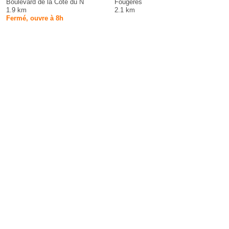
Boulevard de la Côté du N
Fougères
1.9 km
2.1 km
Fermé, ouvre à 8h