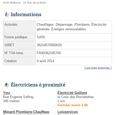
Arrêt Bellevue - 16 Rue de la Butte
Informations
Activités
Chauffages, Dépannage, Plomberie, Électricité
générale, Énergies renouvelables
Forme juridique
SARL
SIRET
38218570000020
N° TVA Intra.
FR40382185700
Création
9 août 2014
C'est votre entreprise ?
Électriciens à proximité
Ymc
Électricité Gullient
Rue Eugenie Saffray
la Croix des Rochelettes
345 mètres
1 km
Fermée, ouvre à 8h
Ménard Plomberie Chauffage
Luluservices