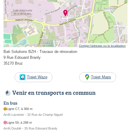
Corriger l’adresse ou la localisation
Bati Solutions BZH - Travaux de rénovation
9 Rue Edouard Branly
35170 Bruz
Trajet Waze
Trajet Maps
Venir en transports en commun
En bus
Ligne C7, à 366 m
Arrêt Lavoisier - 32 Rue du Champ Niguel
Ligne 59, à 288 m
Arrêt Doublé - 35 Rue Edouard Branly