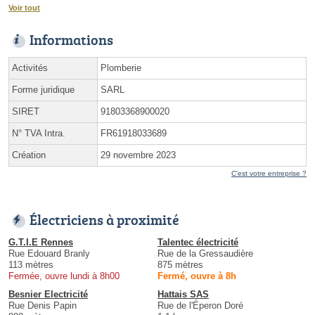
Voir tout
Informations
Activités
Plomberie
Forme juridique
SARL
SIRET
91803368900020
N° TVA Intra.
FR61918033689
Création
29 novembre 2023
C'est votre entreprise ?
Électriciens à proximité
G.T.I.E Rennes
Talentec électricité
Rue Edouard Branly
Rue de la Gressaudière
113 mètres
875 mètres
Fermée, ouvre lundi à 8h00
Fermé, ouvre à 8h
Besnier Electricité
Hattais SAS
Rue Denis Papin
Rue de l'Éperon Doré