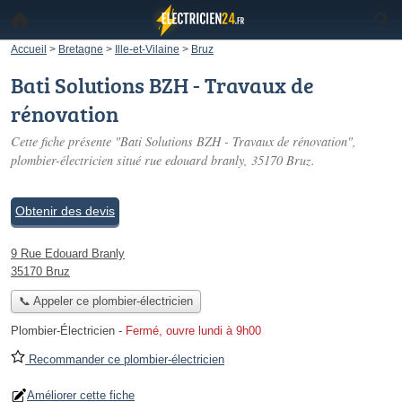
Accueil
>
Bretagne
>
Ille-et-Vilaine
>
Bruz
Bati Solutions BZH - Travaux de
rénovation
Cette fiche présente "Bati Solutions BZH - Travaux de rénovation",
plombier-électricien situé
rue edouard branly
, 35170 Bruz.
Obtenir des devis
9 Rue Edouard Branly
35170 Bruz
📞 Appeler ce plombier-électricien
Plombier-Électricien
-
Fermé, ouvre lundi à 9h00
Recommander ce plombier-électricien
Améliorer cette fiche