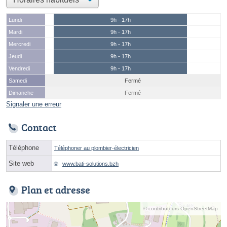
Lundi
9h - 17h
Mardi
9h - 17h
Mercredi
9h - 17h
Jeudi
9h - 17h
Vendredi
9h - 17h
Samedi
Fermé
Dimanche
Fermé
Signaler une erreur
Contact
Téléphone
Téléphoner au plombier-électricien
Site web
www.bati-solutions.bzh
Plan et adresse
© contributeurs OpenStreetMap