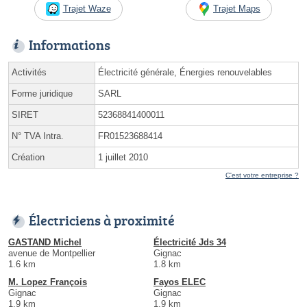
Trajet Waze
Trajet Maps
Informations
Activités
Électricité générale, Énergies renouvelables
Forme juridique
SARL
SIRET
52368841400011
N° TVA Intra.
FR01523688414
Création
1 juillet 2010
C'est votre entreprise ?
Électriciens à proximité
GASTAND Michel
Électricité Jds 34
avenue de Montpellier
Gignac
1.6 km
1.8 km
M. Lopez François
Fayos ELEC
Gignac
Gignac
1.9 km
1.9 km