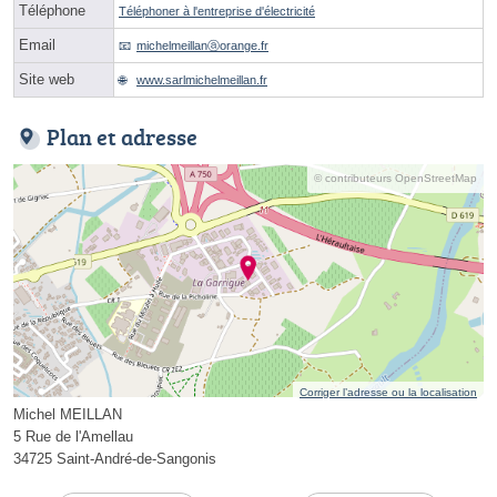
Téléphone
Téléphoner à l'entreprise d'électricité
Email
michelmeillanⓐorange.fr
Site web
www.sarlmichelmeillan.fr
Plan et adresse
© contributeurs OpenStreetMap
Corriger l’adresse ou la localisation
Michel MEILLAN
5 Rue de l'Amellau
34725 Saint-André-de-Sangonis