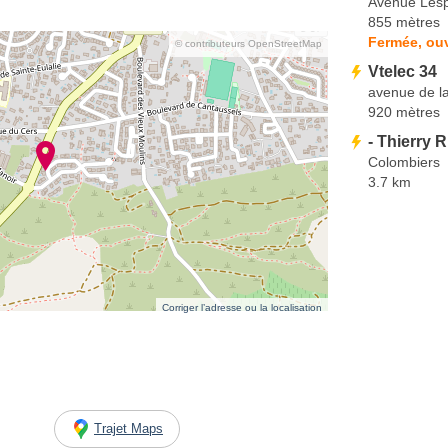
Avenue Les
855 mètres
Fermée, ou
© contributeurs OpenStreetMap
Vtelec 34
avenue de l
920 mètres
- Thierry 
Colombiers
3.7 km
Corriger l’adresse ou la localisation
Trajet Maps