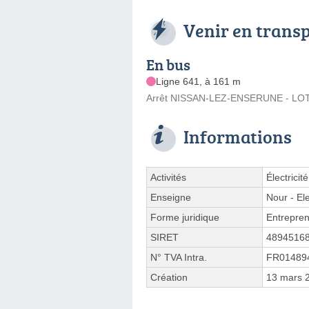
Venir en trans
En bus
Ligne 641, à 161 m
Arrêt NISSAN-LEZ-ENSERUNE - LOT. 
Informations
Activités
Électricit
Enseigne
Nour - El
Forme juridique
Entrepren
SIRET
4894516
N° TVA Intra.
FR01489
Création
13 mars 