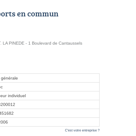
ports en commun
LA PINEDE - 1 Boulevard de Cantaussels
é générale
ec
eur individuel
8200012
451682
2006
C'est votre entreprise ?