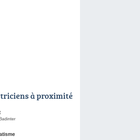
ctriciens à proximité
t
Badinter
atisme