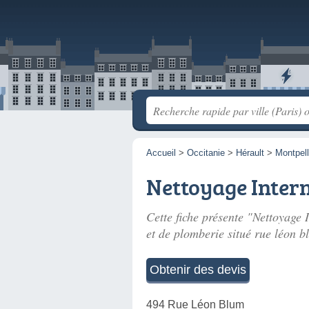
Accueil
>
Occitanie
>
Hérault
>
Montpell
Nettoyage Intern
Cette fiche présente "Nettoyage I
et de plomberie situé
rue léon b
Obtenir des devis
494 Rue Léon Blum