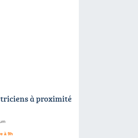
ctriciens à proximité
lum
e à 9h