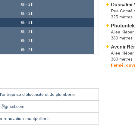
Oussalmi 
6h - 21h
Rue Comté d
6h - 21h
325 mètres
6h - 21h
Photontek
Allee Kleber
6h - 21h
380 mètres
6h - 21h
Avenir Ré
6h - 21h
Allée Kléber
380 mètres
Fermé, ouvr
'entreprise d'électricité et de plomberie
34ⓐgmail.com
renovation-montpellier.fr