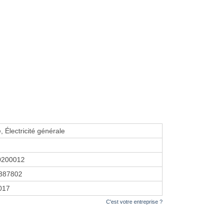
, Électricité générale
0200012
387802
2017
C'est votre entreprise ?