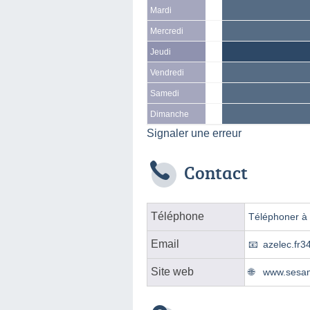
Mardi
Mercredi
Jeudi
Vendredi
Samedi
Dimanche
Signaler une erreur
Contact
Téléphone
Téléphoner à l
Email
azelec.fr
Site web
www.sesam-