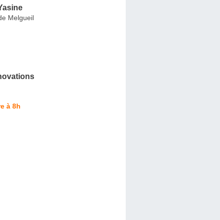
Yasine
e Melgueil
novations
e à 8h