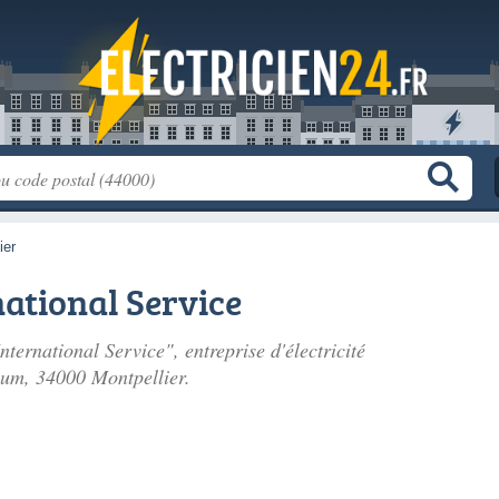
ier
ational Service
nternational Service", entreprise d'électricité
lum
, 34000 Montpellier.