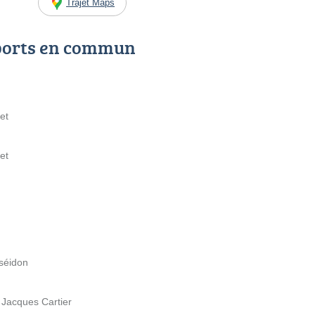
Trajet Maps
ports en commun
et
et
oséidon
 Jacques Cartier