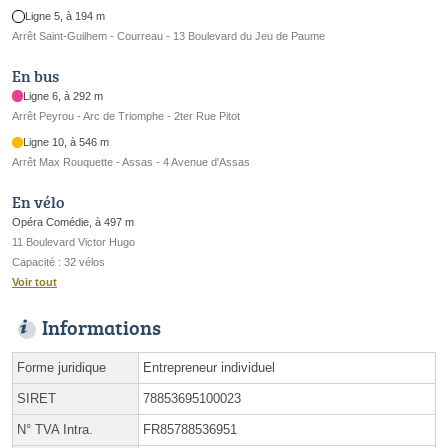
Ligne 5, à 194 m
Arrêt Saint-Guilhem - Courreau - 13 Boulevard du Jeu de Paume
En bus
Ligne 6, à 292 m
Arrêt Peyrou - Arc de Triomphe - 2ter Rue Pitot
Ligne 10, à 546 m
Arrêt Max Rouquette - Assas - 4 Avenue d'Assas
En vélo
Opéra Comédie, à 497 m
11 Boulevard Victor Hugo
Capacité : 32 vélos
Voir tout
Informations
Forme juridique
Entrepreneur individuel
SIRET
78853695100023
N° TVA Intra.
FR85788536951