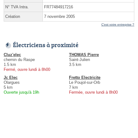
N° TVA Intra.
FR77484917216
Création
7 novembre 2005
C'est votre entreprise ?
Électriciens à proximité
Cluz'elec
THOMAS Pierre
chemin du Raspe
Saint-Julien
1.5 km
3.5 km
Fermé, ouvre lundi à 8h00
Jc Elec
Fretto Electricite
Olargues
Le Poujol-sur-Orb
5 km
7 km
Ouverte jusqu'à 19h
Fermée, ouvre lundi à 8h00