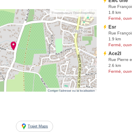
Elec'one
Rue François
1.8 km
© contributeurs OpenStreetMap
Fermé, ouvr
Esr
Rue François
1.9 km
Fermé, ouvr
Ace2I
Rue Pierre e
2.6 km
Fermé, ouvr
Corriger l’adresse ou la localisation
Trajet Maps