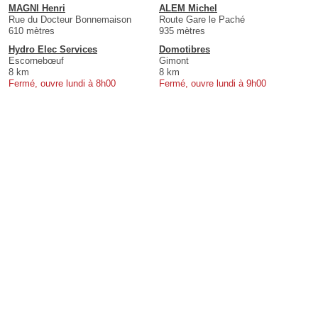
MAGNI Henri
ALEM Michel
Rue du Docteur Bonnemaison
Route Gare le Paché
610 mètres
935 mètres
Hydro Elec Services
Domotibres
Escornebœuf
Gimont
8 km
8 km
Fermé, ouvre lundi à 8h00
Fermé, ouvre lundi à 9h00