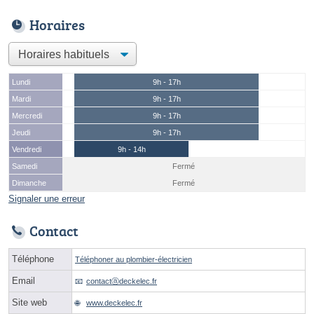
Horaires
Lundi
9h - 17h
Mardi
9h - 17h
Mercredi
9h - 17h
Jeudi
9h - 17h
Vendredi
9h - 14h
Samedi
Fermé
Dimanche
Fermé
Signaler une erreur
Contact
Téléphone
Téléphoner au plombier-électricien
Email
contactⓐdeckelec.fr
Site web
www.deckelec.fr