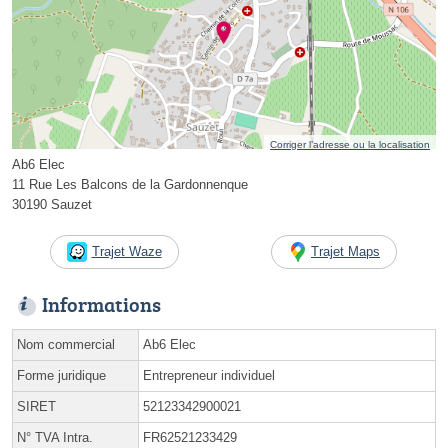
Corriger l’adresse ou la localisation
Ab6 Elec
11 Rue Les Balcons de la Gardonnenque
30190 Sauzet
Trajet Waze
Trajet Maps
Informations
Nom commercial
Ab6 Elec
Forme juridique
Entrepreneur individuel
SIRET
52123342900021
N° TVA Intra.
FR62521233429