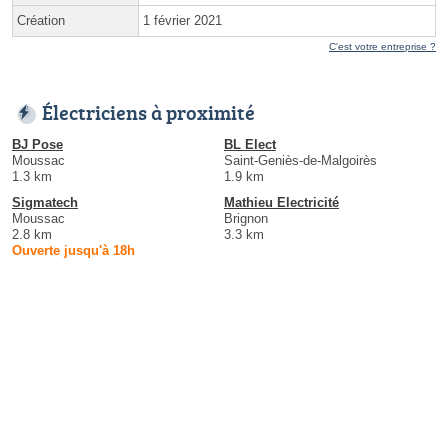
Création
1 février 2021
C'est votre entreprise ?
Électriciens à proximité
BJ Pose
BL Elect
Moussac
Saint-Geniès-de-Malgoirès
1.3 km
1.9 km
Sigmatech
Mathieu Electricité
Moussac
Brignon
2.8 km
3.3 km
Ouverte jusqu'à 18h