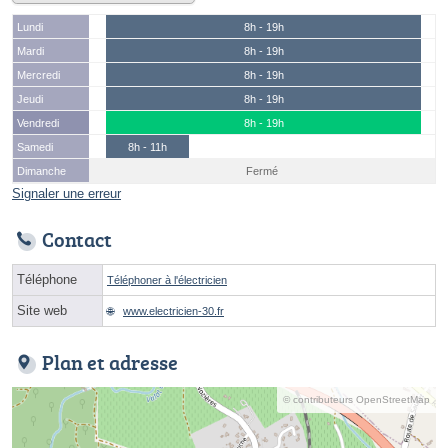
Lundi
8h - 19h
Mardi
8h - 19h
Mercredi
8h - 19h
Jeudi
8h - 19h
Vendredi
8h - 19h
Samedi
8h - 11h
Dimanche
Fermé
Signaler une erreur
Contact
Téléphone
Téléphoner à l'électricien
Site web
www.electricien-30.fr
Plan et adresse
© contributeurs OpenStreetMap