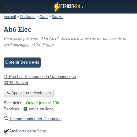
Accueil
>
Occitanie
>
Gard
>
Sauzet
Ab6 Elec
Cette fiche présente "Ab6 Elec", électricien situé
rue les balcons de la
gardonnenque
, 30190 Sauzet.
Obtenir des devis
11 Rue Les Balcons de la Gardonnenque
30190 Sauzet
📞 Appeler cet électricien
Électricien
-
Ouvert jusqu'à 19h
Services :
devis en ligne
Recommander cet électricien
Améliorer cette fiche