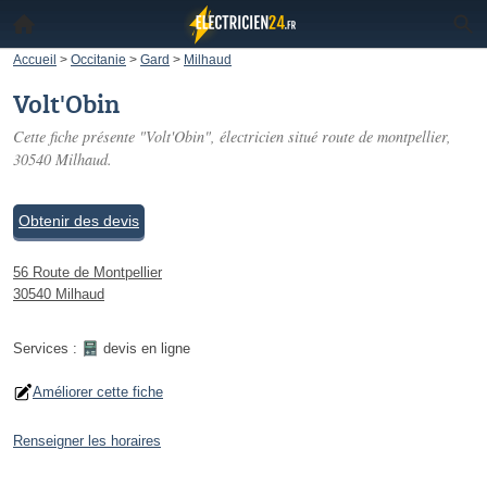
Accueil
>
Occitanie
>
Gard
>
Milhaud
Volt'Obin
Cette fiche présente "Volt'Obin", électricien situé
route de montpellier
,
30540 Milhaud.
Obtenir des devis
56 Route de Montpellier
30540 Milhaud
Services :
devis en ligne
Améliorer cette fiche
Renseigner les horaires