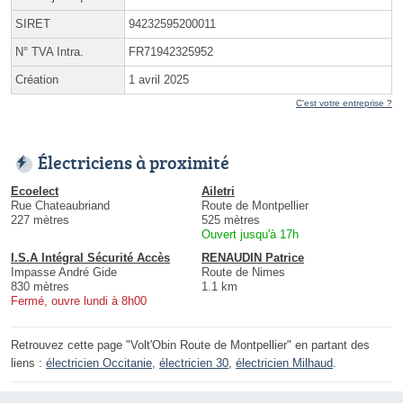
SIRET
94232595200011
N° TVA Intra.
FR71942325952
Création
1 avril 2025
C'est votre entreprise ?
Électriciens à proximité
Ecoelect
Ailetri
Rue Chateaubriand
Route de Montpellier
227 mètres
525 mètres
Ouvert jusqu'à 17h
I.S.A Intégral Sécurité Accès
RENAUDIN Patrice
Impasse André Gide
Route de Nimes
830 mètres
1.1 km
Fermé, ouvre lundi à 8h00
Retrouvez cette page "Volt'Obin Route de Montpellier" en partant des
liens :
électricien Occitanie
,
électricien 30
,
électricien Milhaud
.