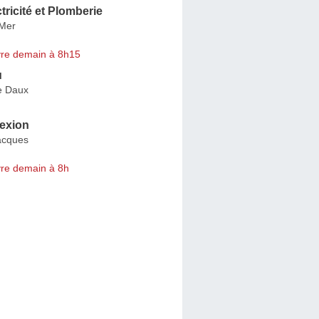
tricité et Plomberie
-Mer
re demain à 8h15
u
e Daux
exion
acques
re demain à 8h