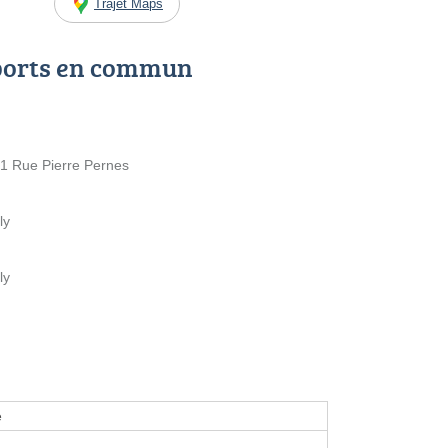
Trajet Maps
ports en commun
 1 Rue Pierre Pernes
ly
ly
e