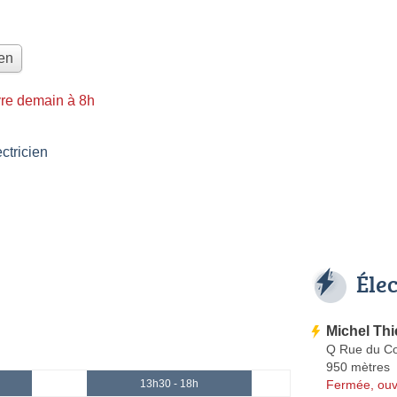
ien
re demain à 8h
tricien
Éle
Michel Thi
Q Rue du C
950 mètres
Fermée, ouv
13h30 - 18h