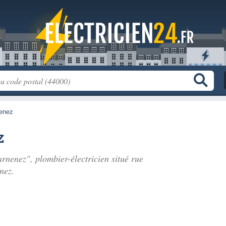
enez
z
arnenez", plombier-électricien situé
rue
nez.