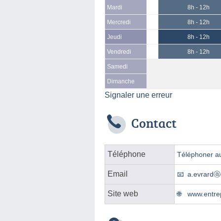
Mardi
8h - 12h
Mercredi
8h - 12h
Jeudi
8h - 12h
Vendredi
8h - 12h
Samedi
Dimanche
Signaler une erreur
Contact
Téléphone
Téléphoner au
Email
a.evrardⓐ
Site web
www.entre