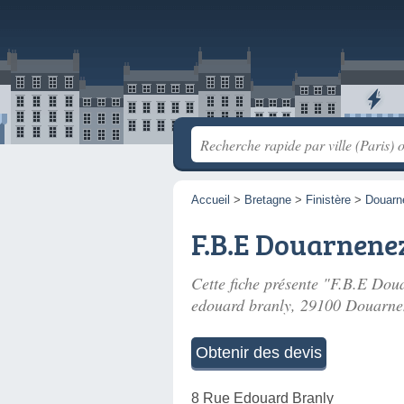
Accueil
>
Bretagne
>
Finistère
>
Douarn
F.B.E Douarnene
Cette fiche présente "F.B.E Dou
edouard branly
, 29100 Douarne
Obtenir des devis
8 Rue Edouard Branly