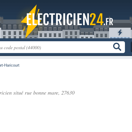
t-Haricourt
ricien situé
rue bonne mare
, 27630