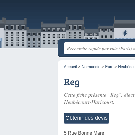
Accueil
>
Normandie
>
Eure
>
Heubécour
Reg
Cette fiche présente "Reg", élect
Heubécourt-Haricourt.
Obtenir des devis
5 Rue Bonne Mare