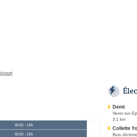
icourt
Éle
Demt
Vexin-sur-Ep
3.1 km
8h30 - 18h
Collette 
Bois-Jérôme
8h30 - 18h