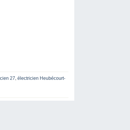
icien 27
,
électricien Heubécourt-