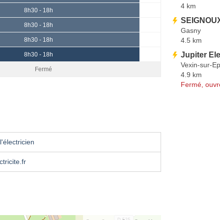
4 km
8h30 - 18h
SEIGNOUX
8h30 - 18h
Gasny
4.5 km
8h30 - 18h
Jupiter Ele
8h30 - 18h
Vexin-sur-Ep
Fermé
4.9 km
Fermé, ouvr
'électricien
tricite.fr