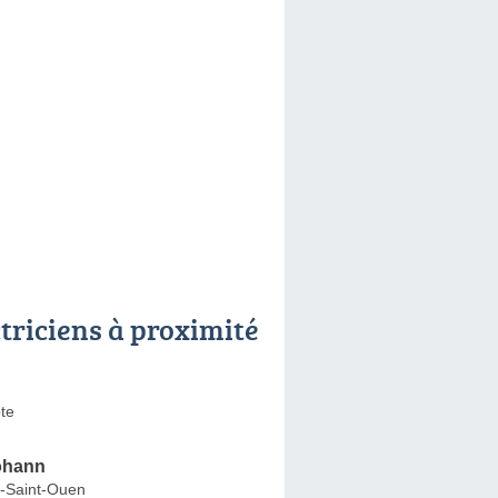
ctriciens à proximité
te
Yohann
-Saint-Ouen