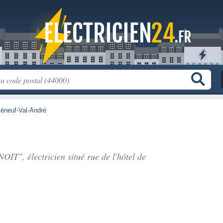
léneuf-Val-André
NOIT", électricien situé
rue de l'hôtel de