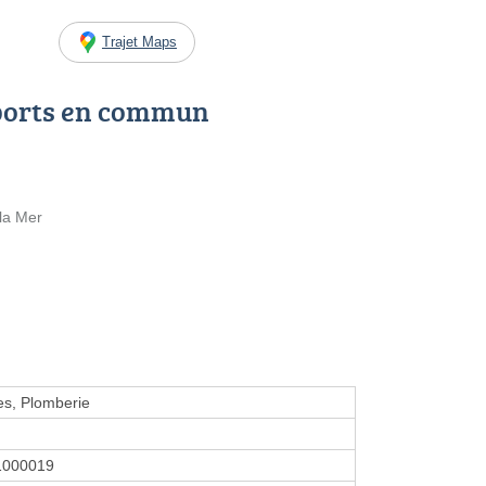
Trajet Maps
ports en commun
la Mer
es, Plomberie
1000019