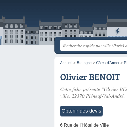
Accueil
>
Bretagne
>
Côtes-d'Armor
>
P
Olivier BENOIT
Cette fiche présente "Olivier BE
ville
, 22370 Pléneuf-Val-André.
Obtenir des devis
6 Rue de l'Hôtel de Ville