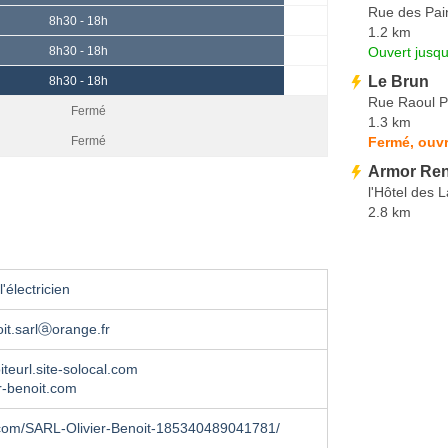
Rue des Pai
8h30 - 18h
1.2 km
Ouvert jusqu
8h30 - 18h
Le Brun
8h30 - 18h
Rue Raoul 
Fermé
1.3 km
Fermé, ouvr
Fermé
Armor Ren
l'Hôtel des 
2.8 km
'électricien
oit.sarlⓐorange.fr
iteurl.site-solocal.com
r-benoit.com
com/SARL-Olivier-Benoit-185340489041781/