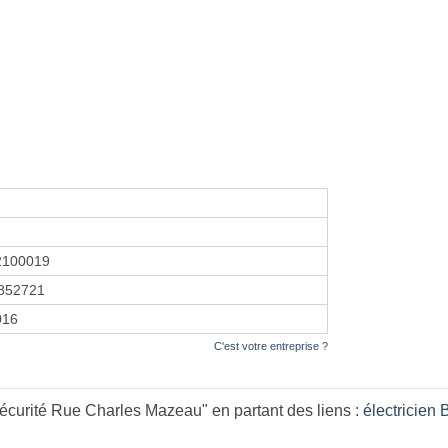
2100019
852721
2016
C'est votre entreprise ?
curité Rue Charles Mazeau" en partant des liens :
électricie