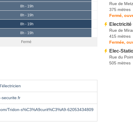
Rue de Met
8h - 19h
375 mètres
Fermé, ouvr
8h - 19h
Electricit
8h - 19h
Rue de Mir
8h - 19h
415 mètres
Fermée, ou
Fermé
Elec-Stati
Rue du Poin
505 mètres
'électricien
-securite.fr
.com/Tridon-s%C3%A9curit%C3%A9-62053434809