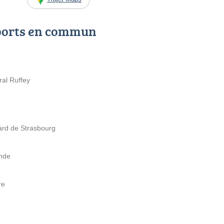
ports en commun
ral Ruffey
ard de Strasbourg
ande
re