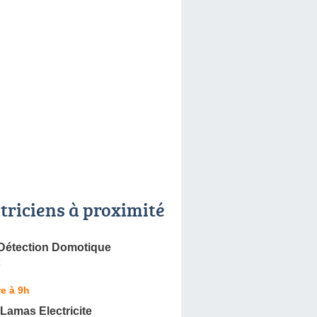
ctriciens à proximité
Détection Domotique
z
e à 9h
Lamas Electricite