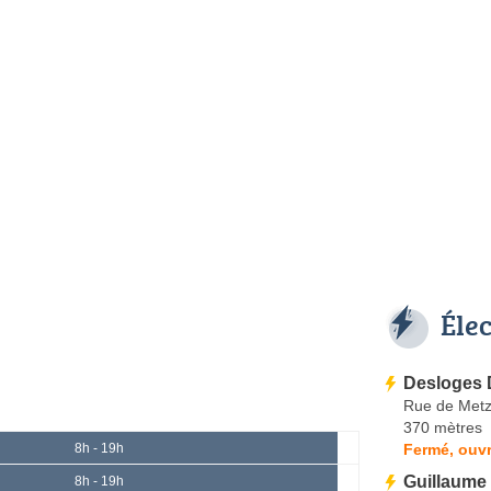
Éle
Desloges 
Rue de Met
370 mètres
Fermé, ouvr
8h - 19h
Guillaume 
8h - 19h