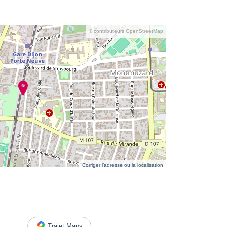
© contributeurs OpenStreetMap
Corriger l’adresse ou la localisation
Trajet Maps