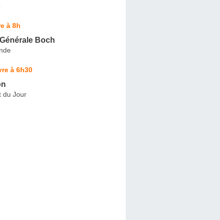
z
e à 8h
é Générale Boch
ande
vre à 6h30
on
t du Jour