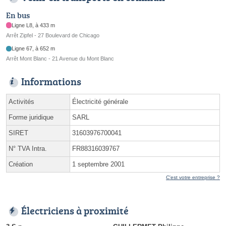
En bus
Ligne L8, à 433 m
Arrêt Zipfel - 27 Boulevard de Chicago
Ligne 67, à 652 m
Arrêt Mont Blanc - 21 Avenue du Mont Blanc
Informations
Activités
Électricité générale
Forme juridique
SARL
SIRET
31603976700041
N° TVA Intra.
FR88316039767
Création
1 septembre 2001
C'est votre entreprise ?
Électriciens à proximité