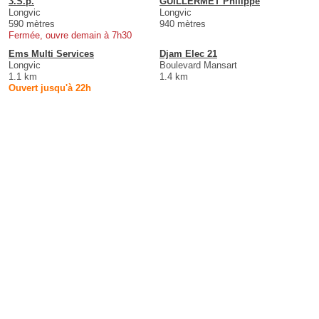
3.S.p.
GUILLERMET Philippe
Longvic
Longvic
590 mètres
940 mètres
Fermée, ouvre demain à 7h30
Ems Multi Services
Djam Elec 21
Longvic
Boulevard Mansart
1.1 km
1.4 km
Ouvert jusqu'à 22h