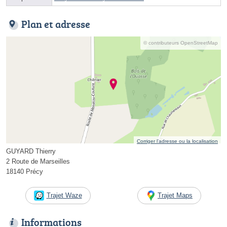
Plan et adresse
© contributeurs OpenStreetMap
Corriger l’adresse ou la localisation
GUYARD Thierry
2 Route de Marseilles
18140 Précy
Trajet Waze
Trajet Maps
Informations