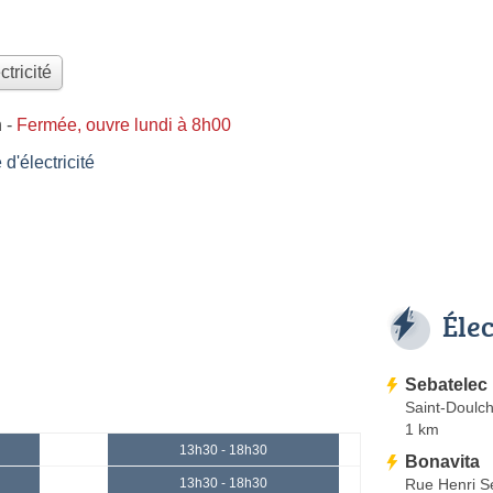
ctricité
n
-
Fermée, ouvre lundi à 8h00
'électricité
Éle
Sebatelec
Saint-Doulc
1 km
13h30 - 18h30
Bonavita
Rue Henri Se
13h30 - 18h30