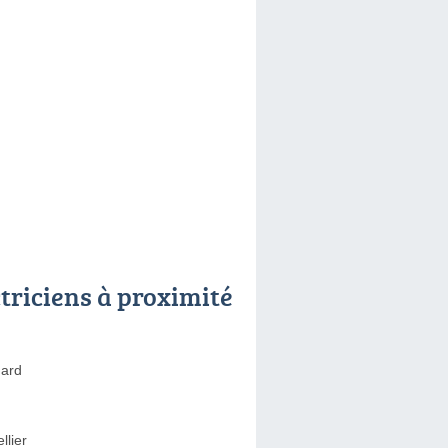
ctriciens à proximité
hard
llier