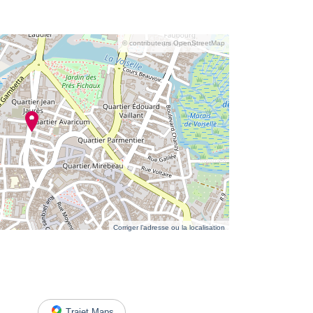
© contributeurs OpenStreetMap
Corriger l’adresse ou la localisation
Trajet Maps