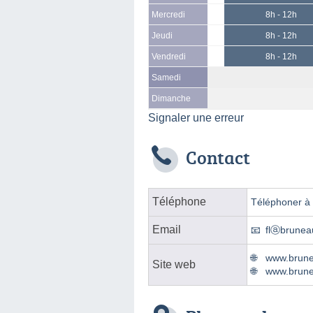
Mercredi
8h - 12h
Jeudi
8h - 12h
Vendredi
8h - 12h
Samedi
Dimanche
Signaler une erreur
Contact
Téléphone
Téléphoner à l
Email
flⓐbruneau
www.brunea
Site web
www.brunea