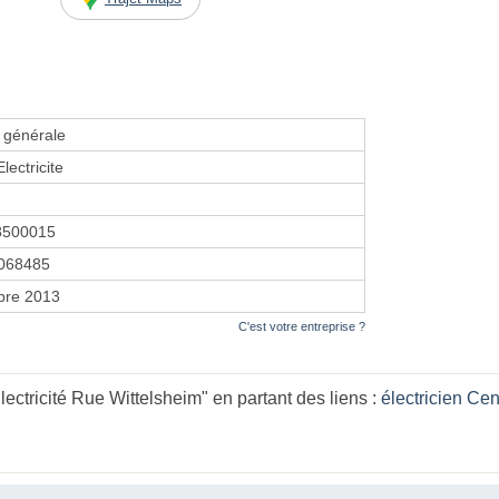
é générale
lectricite
8500015
068485
bre 2013
C'est votre entreprise ?
ctricité Rue Wittelsheim" en partant des liens :
électricien Cen