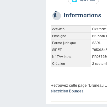
Informations
Activités
Électricit
Enseigne
Bruneau E
Forme juridique
SARL
SIRET
7950684
N° TVA Intra.
FR08795
Création
2 septem
Retrouvez cette page "Bruneau Ele
électricien Bourges
.