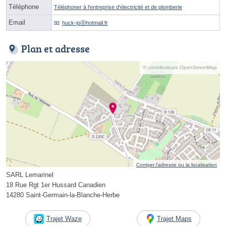
Téléphone
Téléphoner à l'entreprise d'électricité et de plomberie
Email
huck-joⓐhotmail.fr
Plan et adresse
© contributeurs OpenStreetMap
Corriger l’adresse ou la localisation
SARL Lemarinel
18 Rue Rgt 1er Hussard Canadien
14280 Saint-Germain-la-Blanche-Herbe
Trajet Waze
Trajet Maps