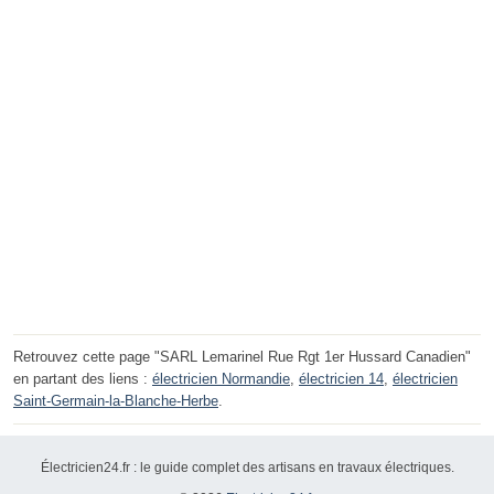
Retrouvez cette page "SARL Lemarinel Rue Rgt 1er Hussard Canadien"
en partant des liens :
électricien Normandie
,
électricien 14
,
électricien
Saint-Germain-la-Blanche-Herbe
.
Électricien24.fr : le guide complet des artisans en travaux électriques.