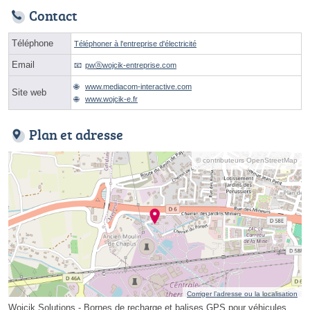
Contact
Téléphone
Téléphoner à l'entreprise d'électricité
Email
pwⓐwojcik-entreprise.com
www.mediacom-interactive.com
Site web
www.wojcik-e.fr
Plan et adresse
© contributeurs OpenStreetMap
Corriger l’adresse ou la localisation
Wojcik Solutions - Bornes de recharge et balises GPS pour véhicules