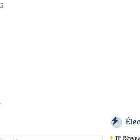
 5
e
Éle
TF Résea