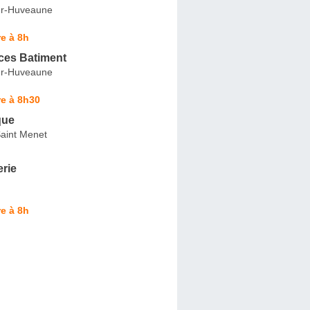
ur-Huveaune
e à 8h
ices Batiment
ur-Huveaune
e à 8h30
que
aint Menet
rie
e à 8h