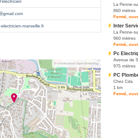
'électricien
La Penne-s
860 mètres
cⓐgmail.com
Fermé, ouvr
Inter Serv
electricien-marseille.fr
La Penne-s
960 mètres
Fermé, ouvr
Pc Electri
Avenue de S
© contributeurs OpenStreetMap
975 mètres
PC Plombe
Chez Cda
1 km
Fermé, ouvr