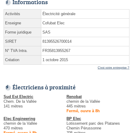
Informations
Activités
Électricité générale
Enseigne
Cofubat Elec
Forme juridique
SAS
SIRET
81395526700014
N° TVA Intra.
FR35813955267
Création
1 octobre 2015
C'est votre entreprise ?
Électriciens à proximité
Sud Est Electric
Renobat
Chem. De la Vallée
chemin de la Vallée
141 mètres
445 mètres
Fermé, ouvre à 8h
Elec Engineering
BP Elec
chemin de la Vallée
Lotissement parc des Platanes
470 mètres
Chemin Pérussonne
Fermé, ouvre à 8h
705 mètres