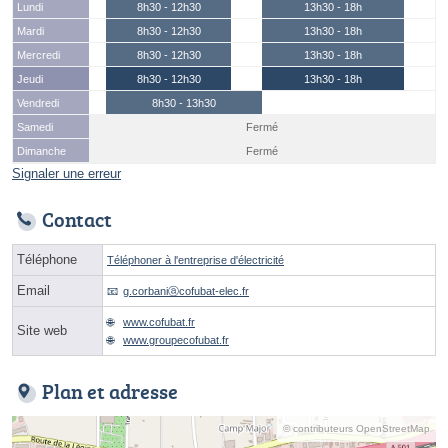
Lundi
8h30 - 12h30
13h30 - 18h
Mardi
8h30 - 12h30
13h30 - 18h
Mercredi
8h30 - 12h30
13h30 - 18h
Jeudi
8h30 - 12h30
13h30 - 18h
Vendredi
8h30 - 13h30
Samedi
Fermé
Dimanche
Fermé
Signaler une erreur
Contact
Téléphone
Téléphoner à l'entreprise d'électricité
Email
g.corbaniⓐcofubat-elec.fr
www.cofubat.fr
Site web
www.groupecofubat.fr
Plan et adresse
© contributeurs OpenStreetMap