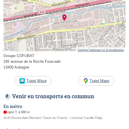
Corriger l’adresse ou la localisation
Groupe COFUBAT
245 avenue de la Roche Fourcade
13400 Aubagne
Trajet Waze
Trajet Maps
Venir en transports en commun
En métro
Ligne T, à 980 m
Arrêt Piscine Alain Bernard / Oasis du Charrel - 1 Avenue Camille Polge