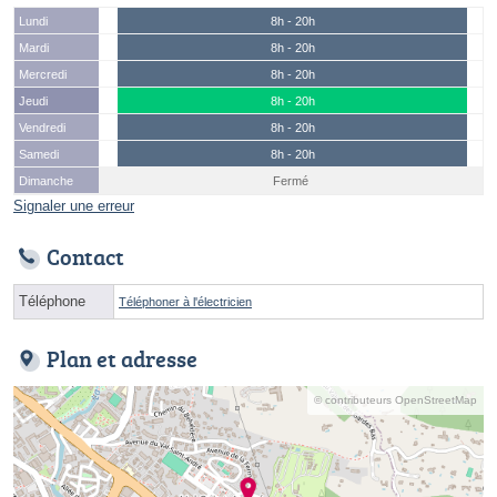
Lundi
8h - 20h
Mardi
8h - 20h
Mercredi
8h - 20h
Jeudi
8h - 20h
Vendredi
8h - 20h
Samedi
8h - 20h
Dimanche
Fermé
Signaler une erreur
Contact
Téléphone
Téléphoner à l'électricien
Plan et adresse
© contributeurs OpenStreetMap