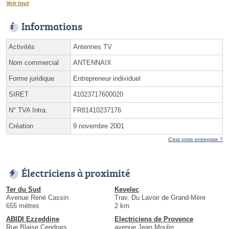
Voir tout
Informations
Activités
Antennes TV
Nom commercial
ANTENNAIX
Forme juridique
Entrepreneur individuel
SIRET
41023717600020
N° TVA Intra.
FR81410237176
Création
9 novembre 2001
C'est votre entreprise ?
Électriciens à proximité
Ter du Sud
Kevelec
Avenue René Cassin
Trav. Du Lavoir de Grand-Mère
655 mètres
2 km
ABIDI Ezzeddine
Electriciens de Provence
Rue Blaise Cendrars
avenue Jean Moulin