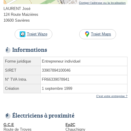
Corriger l’adresse ou la localisation
LAURENT José
124 Route Maizières
10600 Savières
Trajet Waze
Trajet Maps
Informations
Forme juridique
Entrepreneur individuel
SIRET
33907894100046
N° TVA Intra.
FR66339078941
Création
1 septembre 1999
C'est votre entreprise ?
Électriciens à proximité
G.C.E
Ep2C
Route de Troyes
Chauchigny