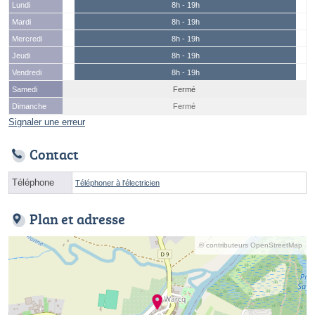
Lundi
8h - 19h
Mardi
8h - 19h
Mercredi
8h - 19h
Jeudi
8h - 19h
Vendredi
8h - 19h
Samedi
Fermé
Dimanche
Fermé
Signaler une erreur
Contact
Téléphone
Téléphoner à l'électricien
Plan et adresse
© contributeurs OpenStreetMap