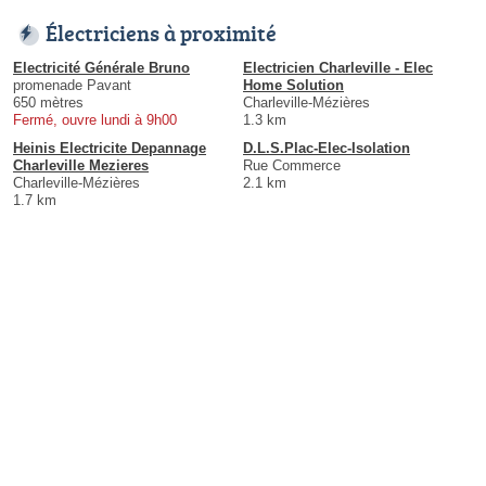
Électriciens à proximité
Electricité Générale Bruno
Electricien Charleville - Elec
promenade Pavant
Home Solution
650 mètres
Charleville-Mézières
Fermé, ouvre lundi à 9h00
1.3 km
Heinis Electricite Depannage
D.L.S.Plac-Elec-Isolation
Charleville Mezieres
Rue Commerce
Charleville-Mézières
2.1 km
1.7 km