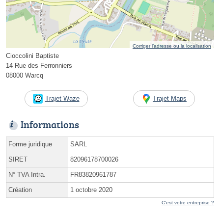
Corriger l’adresse ou la localisation
Cioccolini Baptiste
14 Rue des Ferronniers
08000 Warcq
Trajet Waze
Trajet Maps
Informations
Forme juridique
SARL
SIRET
82096178700026
N° TVA Intra.
FR83820961787
Création
1 octobre 2020
C'est votre entreprise ?