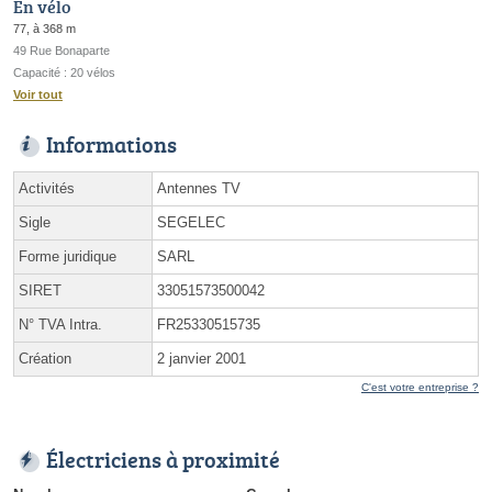
En vélo
77, à 368 m
49 Rue Bonaparte
Capacité : 20 vélos
Voir tout
Informations
Activités
Antennes TV
Sigle
SEGELEC
Forme juridique
SARL
SIRET
33051573500042
N° TVA Intra.
FR25330515735
Création
2 janvier 2001
C'est votre entreprise ?
Électriciens à proximité