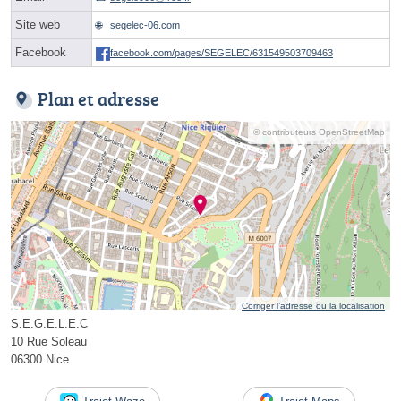
Site web
segelec-06.com
Facebook
facebook.com/pages/SEGELEC/631549503709463
Plan et adresse
© contributeurs OpenStreetMap
Corriger l’adresse ou la localisation
S.E.G.E.L.E.C
10 Rue Soleau
06300 Nice