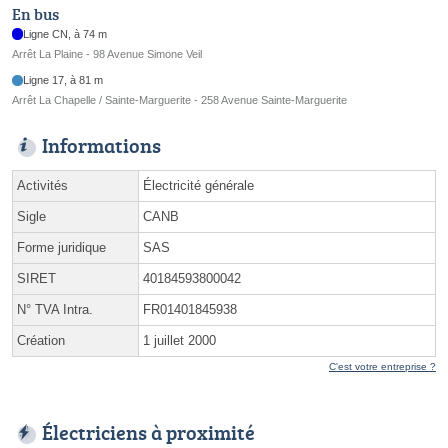
En bus
Ligne CN, à 74 m
Arrêt La Plaine - 98 Avenue Simone Veil
Ligne 17, à 81 m
Arrêt La Chapelle / Sainte-Marguerite - 258 Avenue Sainte-Marguerite
Informations
Activités
Électricité générale
Sigle
CANB
Forme juridique
SAS
SIRET
40184593800042
N° TVA Intra.
FR01401845938
Création
1 juillet 2000
C'est votre entreprise ?
Électriciens à proximité