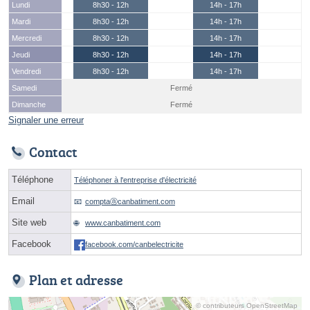
Lundi
8h30 - 12h
14h - 17h
Mardi
8h30 - 12h
14h - 17h
Mercredi
8h30 - 12h
14h - 17h
Jeudi
8h30 - 12h
14h - 17h
Vendredi
8h30 - 12h
14h - 17h
Samedi
Fermé
Dimanche
Fermé
Signaler une erreur
Contact
Téléphone
Téléphoner à l'entreprise d'électricité
Email
comptaⓐcanbatiment.com
Site web
www.canbatiment.com
Facebook
facebook.com/canbelectricite
Plan et adresse
© contributeurs OpenStreetMap