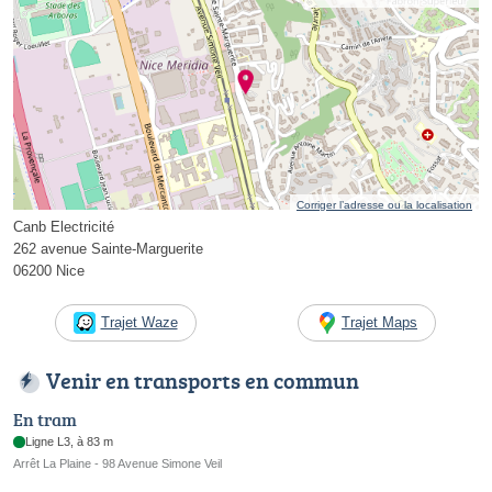
Corriger l’adresse ou la localisation
Canb Electricité
262 avenue Sainte-Marguerite
06200 Nice
Trajet Waze
Trajet Maps
Venir en transports en commun
En tram
Ligne L3, à 83 m
Arrêt La Plaine - 98 Avenue Simone Veil