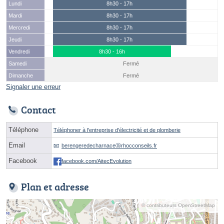
Lundi
8h30 - 17h
Mardi
8h30 - 17h
Mercredi
8h30 - 17h
Jeudi
8h30 - 17h
Vendredi
8h30 - 16h
Samedi
Fermé
Dimanche
Fermé
Signaler une erreur
Contact
Téléphone
Téléphoner à l'entreprise d'électricité et de plomberie
Email
berengeredecharnaceⓐrhocconseils.fr
Facebook
facebook.com/AitecEvolution
Plan et adresse
© contributeurs OpenStreetMap