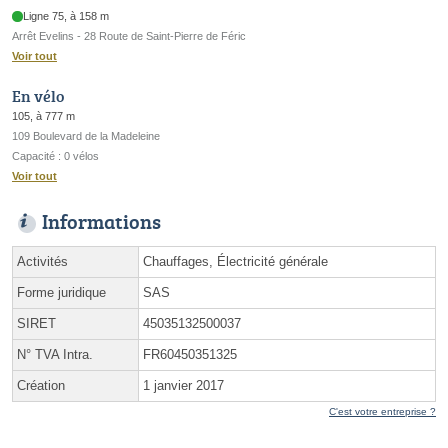
Ligne 75, à 158 m
Arrêt Evelins - 28 Route de Saint-Pierre de Féric
Voir tout
En vélo
105, à 777 m
109 Boulevard de la Madeleine
Capacité : 0 vélos
Voir tout
Informations
Activités
Chauffages, Électricité générale
Forme juridique
SAS
SIRET
45035132500037
N° TVA Intra.
FR60450351325
Création
1 janvier 2017
C'est votre entreprise ?