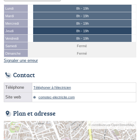
Lundi
8h - 19h
Mardi
8h - 19h
Mercredi
8h - 19h
Jeudi
8h - 19h
Vendredi
8h - 19h
Samedi
Fermé
Dimanche
Fermé
Signaler une erreur
Contact
Téléphone
Téléphoner à l'électricien
Site web
comotec-electricite.com
Plan et adresse
© contributeurs OpenStreetMap