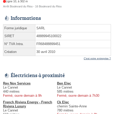
Ligne 10, à 302 m
Arrêt Boulevard du Riou - 16 Boulevard du Riou
Informations
Forme juridique
SARL
SIRET
48889945100022
N° TVA Intra.
FR68488899451
Création
30 avril 2010
C'est votre entreprise ?
Électriciens à proximité
Rey Nov Services
Ben Elec
Le Cannet
Le Cannet
440 mètres
585 mètres
Fermé, ouvre demain à 9h
Fermé, ouvre demain à 7h30
French Riviera Energy - French
Ck Elec
Riviera Luxury
chemin Sainte-Anne
Le Cannet
780 mètres