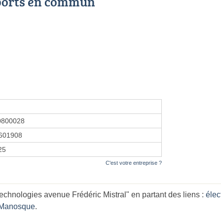
ports en commun
0800028
601908
25
C'est votre entreprise ?
hnologies avenue Frédéric Mistral" en partant des liens :
élec
n Manosque
.