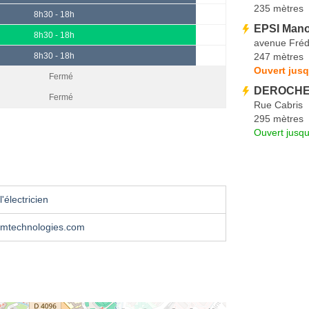
235 mètres
8h30 - 18h
EPSI Man
8h30 - 18h
avenue Frédé
247 mètres
8h30 - 18h
Ouvert jusq
Fermé
DEROCHE 
Fermé
Rue Cabris
295 mètres
Ouvert jusqu
'électricien
mtechnologies.com