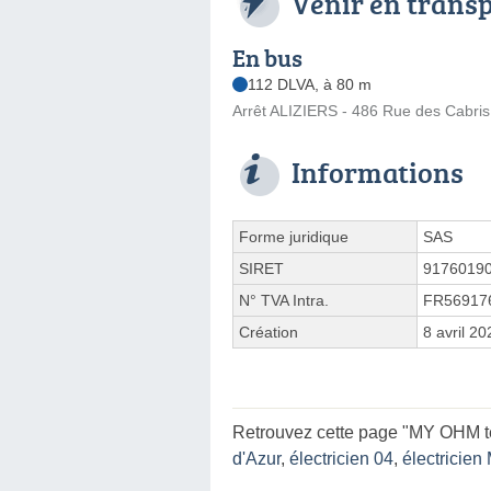
Venir en trans
En bus
112 DLVA, à 80 m
Arrêt ALIZIERS - 486 Rue des Cabris
Informations
Forme juridique
SAS
SIRET
9176019
N° TVA Intra.
FR56917
Création
8 avril 20
Retrouvez cette page "MY OHM tec
d'Azur
,
électricien 04
,
électricie