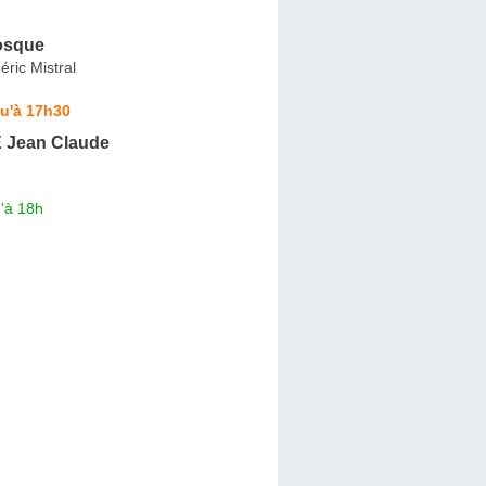
osque
ric Mistral
u'à 17h30
Jean Claude
'à 18h