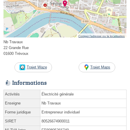
Corriger l’adresse ou la localisation
Nb Travaux
22 Grande Rue
01600 Trévoux
Trajet Waze
Trajet Maps
Informations
Activités
Électricité générale
Enseigne
Nb Travaux
Forme juridique
Entrepreneur individuel
SIRET
80526674900011