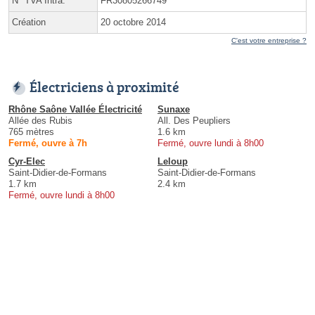
N° TVA Intra.
FR30805266749
Création
20 octobre 2014
C'est votre entreprise ?
Électriciens à proximité
Rhône Saône Vallée Électricité
Sunaxe
Allée des Rubis
All. Des Peupliers
765 mètres
1.6 km
Fermé, ouvre à 7h
Fermé, ouvre lundi à 8h00
Cyr-Elec
Leloup
Saint-Didier-de-Formans
Saint-Didier-de-Formans
1.7 km
2.4 km
Fermé, ouvre lundi à 8h00