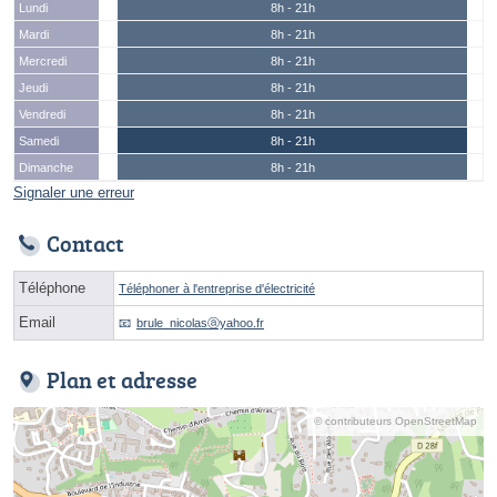
Lundi
8h - 21h
Mardi
8h - 21h
Mercredi
8h - 21h
Jeudi
8h - 21h
Vendredi
8h - 21h
Samedi
8h - 21h
Dimanche
8h - 21h
Signaler une erreur
Contact
Téléphone
Téléphoner à l'entreprise d'électricité
Email
brule_nicolasⓐyahoo.fr
Plan et adresse
© contributeurs OpenStreetMap