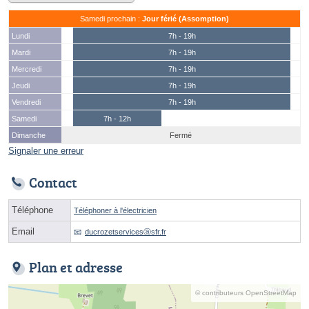
Samedi prochain :
Jour férié (Assomption)
Lundi
7h - 19h
Mardi
7h - 19h
Mercredi
7h - 19h
Jeudi
7h - 19h
Vendredi
7h - 19h
Samedi
7h - 12h
Dimanche
Fermé
Signaler une erreur
Contact
Téléphone
Téléphoner à l'électricien
Email
ducrozetservicesⓐsfr.fr
Plan et adresse
© contributeurs OpenStreetMap