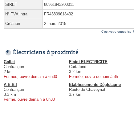
SIRET
80961843200011
N° TVA Intra.
FR43809618432
Création
2 mars 2015
C'est votre entreprise ?
Électriciens à proximité
Gallet
Flatot ELECTRICITE
Confrançon
Curtafond
2 km
3.2 km
Fermée, ouvre demain à 6h30
Fermée, ouvre demain à 8h
A.E.B.I
Etablissements Dégletagne
Confrançon
Route de Chaveyriat
3.3 km
3.7 km
Fermé, ouvre demain à 8h30