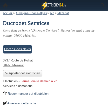
Accueil
>
Auvergne-Rhône-Alpes
>
Ain
>
Mézériat
Ducrozet Services
Cette fiche présente "Ducrozet Services", électricien situé
route de
polliat
, 01660 Mézériat.
Obtenir des devis
3737 Route de Polliat
01660 Mézériat
📞 Appeler cet électricien
Électricien
-
Fermé, ouvre demain à 7h
Services :
domotique
Recommander cet électricien
Améliorer cette fiche